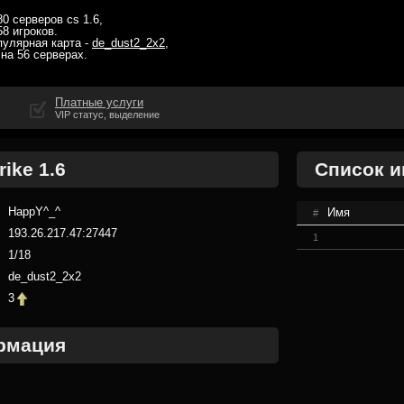
80 серверов cs 1.6
,
58 игроков
.
пулярная карта -
de_dust2_2x2
,
 на
56 серверах
.
Платные услуги
VIP статус, выделение
ike 1.6
Список и
HappY^_^
Имя
#
193.26.217.47:27447
1
1/18
de_dust2_2x2
3
рмация