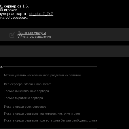
81 сервер cs 1.6
,
30 игроков
.
пулярная карта -
de_dust2_2x2
,
 на
58 серверах
.
Платные услуги
VIP статус, выделение
ка
Можно указать несколько карт, разделив их запятой.
Все сервера: steam + non-steam
Только лицензионные сервера
Только пиратские сервера
Искать среди всех серверов
Искать среди серверов, на которых никто не играет
Искать среди серверов, где есть хотя бы два свободных слота