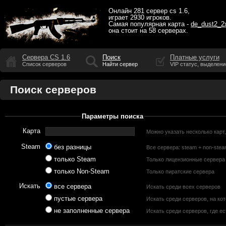
Онлайн
281 сервер cs 1.6
,
играет
2930 игроков
.
Самая популярная карта -
de_dust2_2
она стоит на
58 серверах
.
Сервера CS 1.6
Поиск
Платные услуги
Список серверов
Найти сервер
VIP статус, выделени
Поиск серверов
Параметры поиска
Карта
Можно указать несколько карт,
Steam
без разницы
Все сервера: steam + non-ste
только Steam
Только лицензионные сервера
только Non-Steam
Только пиратские сервера
Искать
все сервера
Искать среди всех серверов
пустые сервера
Искать среди серверов, на кот
не заполненные сервера
Искать среди серверов, где е